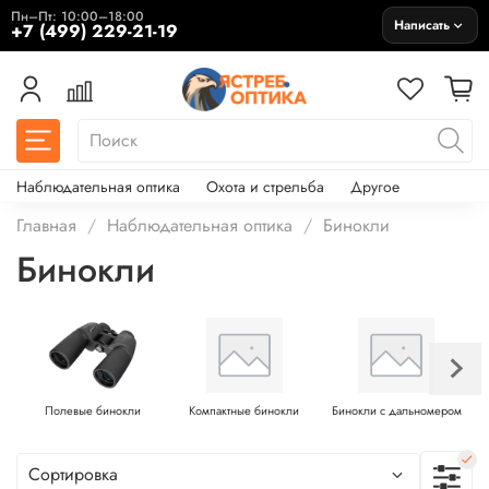
Пн–Пт: 10:00–18:00
Написать
+7 (499) 229-21-19
Наблюдательная оптика
Охота и стрельба
Другое
Главная
Наблюдательная оптика
Бинокли
Бинокли
Полевые бинокли
Компактные бинокли
Бинокли с дальномером
А