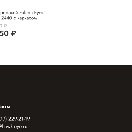
ромакей Falcon Eyes
 2440 с каркасом
0 ₽
50 ₽
акты
99) 229-21-19
@hawk-eye.ru