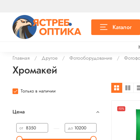
Каталог
Главная
Другое
Фотооборудование
Фотоф
Хромакей
Только в наличии
-10%
Цена
—
от
до