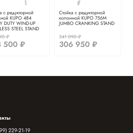
а с редукторной
Стойка с редукторной
нной KUPO 484
колонной KUPO 756M
Y DUTY WIND-UP
JUMBO CRANKING STAND
LESS STEEL STAND
90 ₽
341 090 ₽
3 500 ₽
306 950 ₽
акты
99) 229-21-19