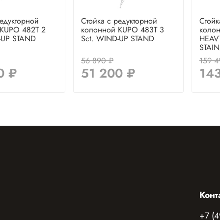
редукторной
Стойка с редукторной
Стойк
 KUPO 482T 2
колонной KUPO 483T 3
коло
-UP STAND
Sct. WIND-UP STAND
HEAV
STAIN
56 890 ₽
159 4
0 ₽
51 200 ₽
14
Конт
+7 (4