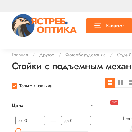
Каталог
Главная
Другое
Фотооборудование
Студий
Стойки с подъемным механ
Только в наличии
-10%
Цена
Нет
—
от
до