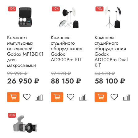
-10%
-10%
-10%
Комплект
Комплект
Комплект
импульсных
студийного
студийного
осветителей
оборудования
оборудования
Godox MF12-DK1
Godox
Godox
для
AD300Pro KIT
AD100Pro Dual
макросъемки
KIT
29 990 ₽
97 990 ₽
64 590 ₽
26 950 ₽
88 150 ₽
58 100 ₽
-10%