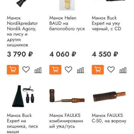
Манок
Манок Helen
Манок Buck
Nordikpredator
BAUD на
Expert на утку
Nordik Agony,
белолобого гуся
черный, с CD
на лису и
других
хищников
3 790 ₽
4 060 ₽
4 550 ₽
Манок Buck
Манок FAULKS
Манок FAULKS
Expert на
комбинированн
С-50, на ворону
хищника, писк
ый утка/гусь
мыши