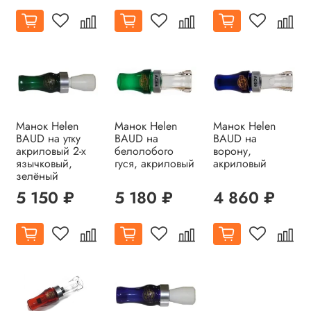
Манок Helen
Манок Helen
Манок Helen
BAUD на утку
BAUD на
BAUD на
акриловый 2-х
белолобого
ворону,
язычковый,
гуся, акриловый
акриловый
зелёный
5 150 ₽
5 180 ₽
4 860 ₽