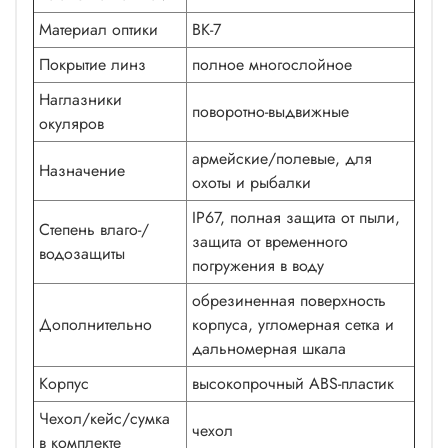
Материал оптики
BK-7
Покрытие линз
полное многослойное
Наглазники
поворотно-выдвижные
окуляров
армейские/полевые, для
Назначение
охоты и рыбалки
IP67, полная защита от пыли,
Степень влаго-/
защита от временного
водозащиты
погружения в воду
обрезиненная поверхность
Дополнительно
корпуса, угломерная сетка и
дальномерная шкала
Корпус
высокопрочный ABS-пластик
Чехол/кейс/сумка
чехол
в комплекте