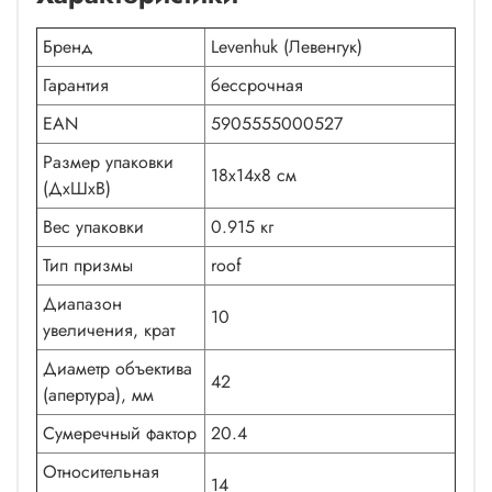
Бренд
Levenhuk (Левенгук)
Гарантия
бессрочная
EAN
5905555000527
Размер упаковки
18x14x8 см
(ДxШxВ)
Вес упаковки
0.915 кг
Тип призмы
roof
Диапазон
10
увеличения, крат
Диаметр объектива
42
(апертура), мм
Сумеречный фактор
20.4
Относительная
14