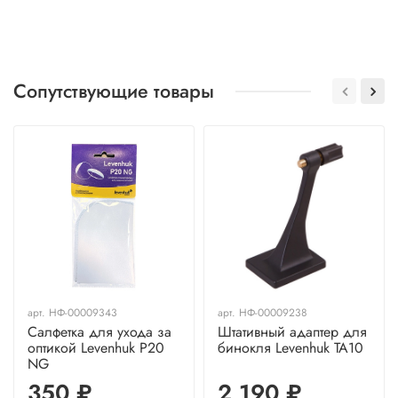
Сопутствующие товары
арт.
НФ-00009343
арт.
НФ-00009238
Салфетка для ухода за
Штативный адаптер для
оптикой Levenhuk P20
бинокля Levenhuk TA10
NG
350 ₽
2 190 ₽