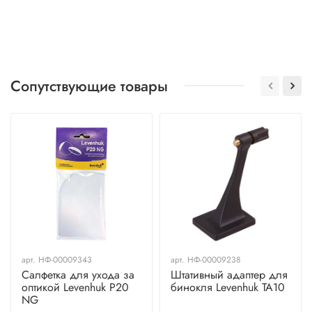
Сопутствующие товары
арт.
НФ-00009343
арт.
НФ-00009238
Салфетка для ухода за
Штативный адаптер для
оптикой Levenhuk P20
бинокля Levenhuk TA10
NG