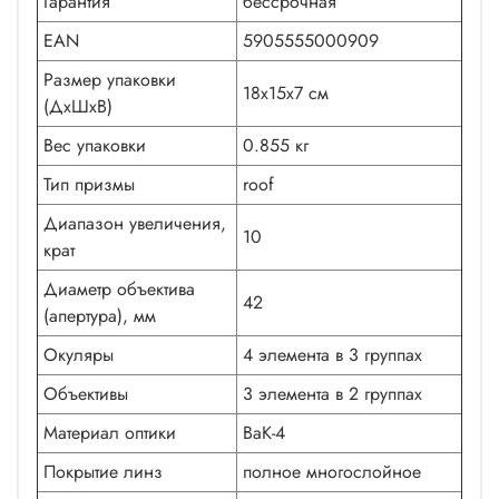
Гарантия
бессрочная
EAN
5905555000909
Размер упаковки
18x15x7 см
(ДxШxВ)
Вес упаковки
0.855 кг
Тип призмы
roof
Диапазон увеличения,
10
крат
Диаметр объектива
42
(апертура), мм
Окуляры
4 элемента в 3 группах
Объективы
3 элемента в 2 группах
Материал оптики
BaK-4
Покрытие линз
полное многослойное