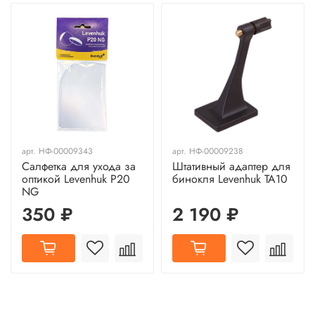
арт.
НФ-00009343
арт.
НФ-00009238
Салфетка для ухода за
Штативный адаптер для
оптикой Levenhuk P20
бинокля Levenhuk TA10
NG
350 ₽
2 190 ₽