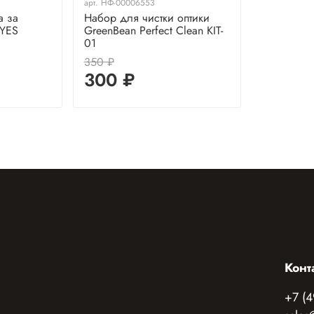
арт.
НФ-00006553
а за
Набор для чистки оптики
EYES
GreenBean Perfect Clean KIT-
01
350 ₽
300 ₽
Конт
+7 (4