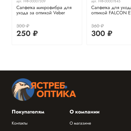
арт.
НФ-00007309
арт.
НФ-00007845
Салфетка микрофибра для
Салфетка для уход
ухода за оптикой Veber
оптикой FALCON 
300 ₽
360 ₽
250 ₽
300 ₽
Покупателям
О компании
Контакты
О магазине