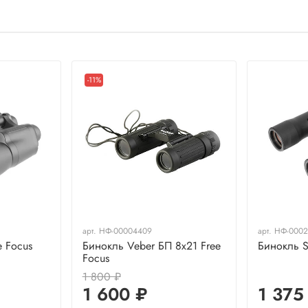
-11%
арт.
НФ-00004409
арт.
НФ-0002
e Focus
Бинокль Veber БП 8x21 Free
Бинокль S
Focus
1 800 ₽
1 600 ₽
1 375