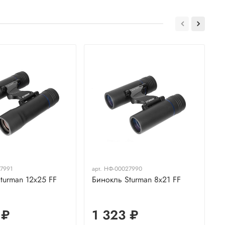
7991
арт.
НФ-00027990
а
turman 12x25 FF
Бинокль Sturman 8x21 FF
Б
3
 ₽
1 323 ₽