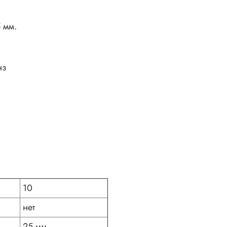
 мм.
нз
10
нет
25 мм