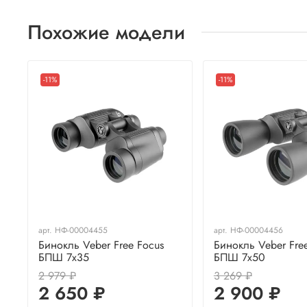
Похожие модели
-11%
-11%
арт.
НФ-00004455
арт.
НФ-00004456
Бинокль Veber Free Focus
Бинокль Veber Fre
БПШ 7x35
БПШ 7x50
2 979 ₽
3 269 ₽
2 650 ₽
2 900 ₽