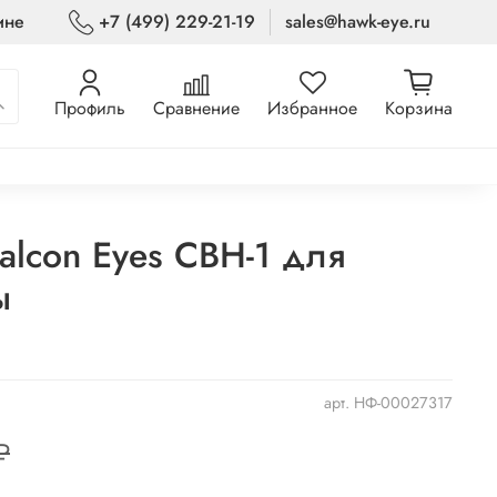
ине
+7 (499) 229-21-19
sales@hawk-eye.ru
Профиль
Сравнение
Избранное
Корзина
alcon Eyes CBH-1 для
ы
арт.
НФ-00027317
₽