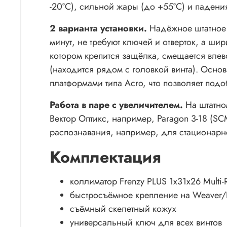
-20°C), сильной жары (до +55°C) и падени
2 варианта установки.
Надёжное штатное 
минут, не требуют ключей и отверток, а ш
котором крепится защёлка, смещается вле
(находится рядом с головкой винта). Осн
платформами типа Acro, что позволяет под
Работа в паре с увеличителем.
На штатно
Вектор Оптикс, например,
Paragon 3-18 (SC
распознавания, например, для стационарно
Комплектация
коллиматор Frenzy PLUS 1x31x26 Multi-R
быстросъёмное крепление на Weaver/P
съёмный скелетный кожух
универсальный ключ для всех винтов