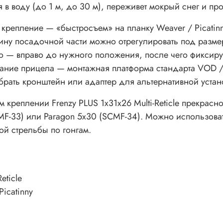
я в воду (до 1 м, до 30 м), переживет мокрый снег и п
крепление — «быстросъем» на планку Weaver / Picatinn
ирину посадочной части можно отрегулировать под разме
во — вправо до нужного положения, после чего фиксир
ование прицела — монтажная платформа стандарта VOD 
обрать кронштейн или адаптер для альтернативной устан
м креплении Frenzy PLUS 1x31x26 Multi-Reticle прекрас
MF-33)
или
Paragon 5x30 (SCMF-34). Можно использоват
й стрельбы по гонгам.
eticle
icatinny