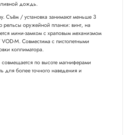
роливной дождь.
y. Съём / установка занимают меньше 3
р рельсы оружейной планки: винт, на
уется мини-замком с храповым механизмом
/ VOD-M. Совместима с пистолетными
овки коллиматора.
но совмещается по высоте магниферами
ь для более точного наведения и