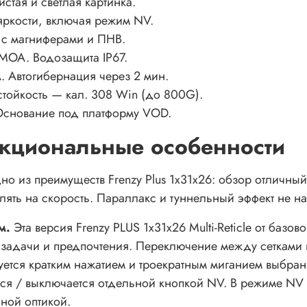
стая и светлая картинка.
 яркости, включая режим NV.
 с магниферами и ПНВ.
 MOA. Водозащита IP67.
. Автогибернация через 2 мин.
стойкость — кал. 308 Win (до 800G).
Основание под платформу VOD.
нкциональные особенности
но из преимуществ Frenzy Plus 1x31x26: обзор отличный
лять на скорость. Параллакс и туннельный эффект не н
м.
Эта версия Frenzy PLUS 1x31x26 Multi-Reticle от базов
 задачи и предпочтения. Переключение между сетками
уется кратким нажатием и троекратным миганием выбранн
ся / выключается отдельной кнопкой NV. В режиме NV н
ной оптикой.