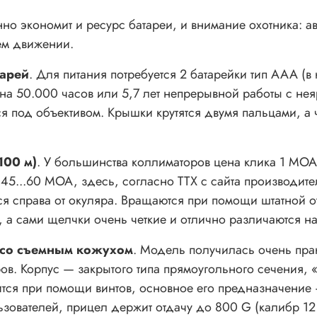
но экономит и ресурс батареи, и внимание охотника: ав
ем движении.
тарей
. Для питания потребуется 2 батарейки тип ААА (в
на 50.000 часов или 5,7 лет непрерывной работы с нея
 под объективом. Крышки крутятся двумя пальцами, а ч
100 м)
. У большинства коллиматоров цена клика 1 MOA,
45...60 MOA, здесь, согласно ТТХ с сайта производит
 справа от окуляра. Вращаются при помощи штатной отв
, а сами щелчки очень четкие и отлично различаются на
 со съемным кожухом
. Модель получилась очень прак
ов. Корпус — закрытого типа прямоугольного сечения, 
ится при помощи винтов, основное его предназначение
ьзователей, прицел держит отдачу до 800 G (калибр 12 