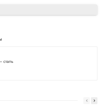
ы
– сталь