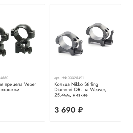
04550
арт.
НФ-00025491
а
ля прицела Veber
Кольца Nikko Stirling
К
с окошком
Diamond QR, на Weaver,
2
25.4мм, низкие
б
₽
3 690 ₽