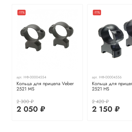
-11%
-11%
арт.
НФ-00004554
арт.
НФ-00004556
Кольца для прицела Veber
Кольца для прице
2521 МS
2521 HS
2 300 ₽
2 420 ₽
2 050 ₽
2 150 ₽