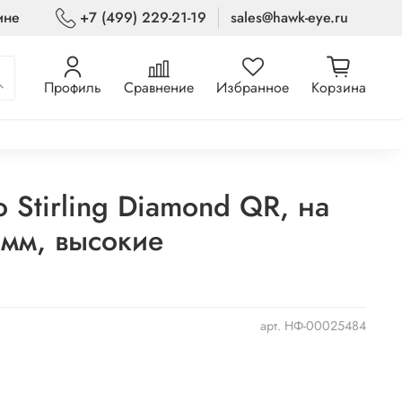
ине
+7 (499) 229-21-19
sales@hawk-eye.ru
Профиль
Сравнение
Избранное
Корзина
 Stirling Diamond QR, на
4мм, высокие
арт.
НФ-00025484