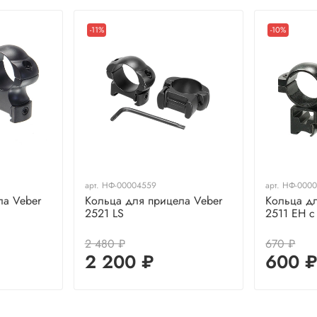
-11%
-10%
арт.
НФ-00004559
арт.
НФ-000
ла Veber
Кольца для прицела Veber
Кольца д
2521 LS
2511 EH 
2 480 ₽
670 ₽
2 200 ₽
600 