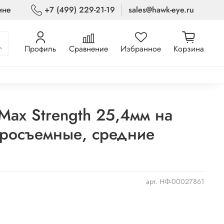
ине
+7 (499) 229-21-19
sales@hawk-eye.ru
Профиль
Сравнение
Избранное
Корзина
Max Strength 25,4мм на
тросъемные, средние
арт.
НФ-00027861