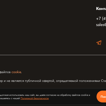
Конт
+7 (4
sales
 файлов
cookie
.
р и не является публичной офертой, определяемой положениями Стать
должая использовать наш сайт, вы даете согласие на обработку файлов cookie и
Пон
лашаетесь с нашей
Политикой безопасности