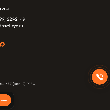
акты
99) 229-21-19
@hawk-eye.ru
и 437 (часть 2) ГК РФ.
ятно