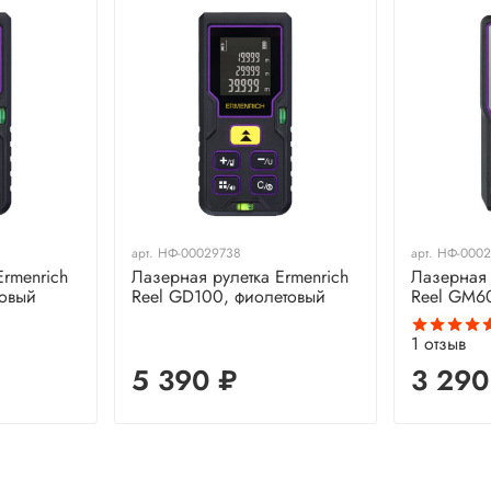
арт.
НФ-00029738
арт.
НФ-0002
Ermenrich
Лазерная рулетка Ermenrich
Лазерная 
товый
Reel GD100, фиолетовый
Reel GM6
1
отзыв
5 390 ₽
3 290