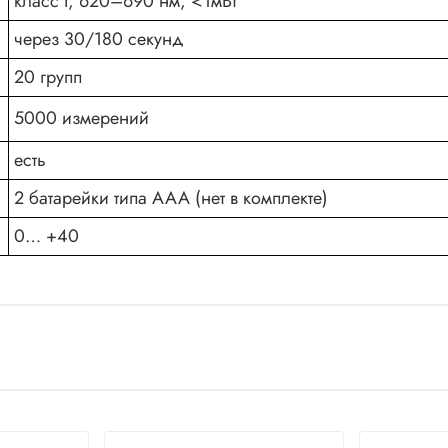
класс I, 620–690 нм, <1мВт
через 30/180 секунд
20 групп
5000 измерений
есть
2 батарейки типа ААА (нет в комплекте)
0… +40