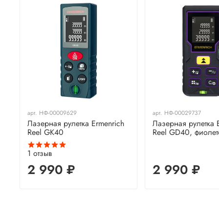
арт.
НФ-00009629
арт.
НФ-00029737
Лазерная рулетка Ermenrich
Лазерная рулетка 
Reel GK40
Reel GD40, фиоле
1
отзыв
2 990 ₽
2 990 ₽