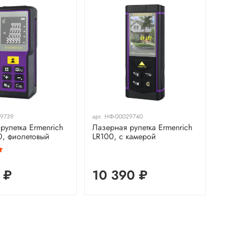
9739
арт.
НФ-00029740
а
рулетка Ermenrich
Лазерная рулетка Ermenrich
Л
0, фиолетовый
LR100, с камерой
L
 ₽
10 390 ₽