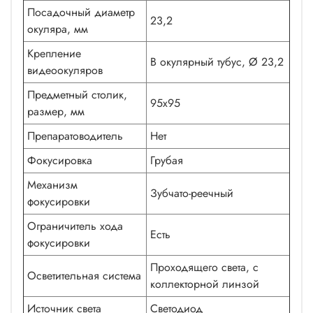
Посадочный диаметр
23,2
окуляра, мм
Крепление
В окулярный тубус, Ø 23,2
видеоокуляров
Предметный столик,
95х95
размер, мм
Препаратоводитель
Нет
Фокусировка
Грубая
Механизм
Зубчато-реечный
фокусировки
Ограничитель хода
Есть
фокусировки
Проходящего света, с
Осветительная система
коллекторной линзой
Источник света
Светодиод