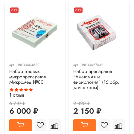
-11%
-11%
арт.
НФ-00004832
арт.
НФ-00027032
Набор готовых
Набор препаратов
микропрепаратов
"Анатомия и
Микромед №80
физиология" (16 обр.
для школы)
1
отзыв
6 710 ₽
2 420 ₽
6 000 ₽
2 150 ₽