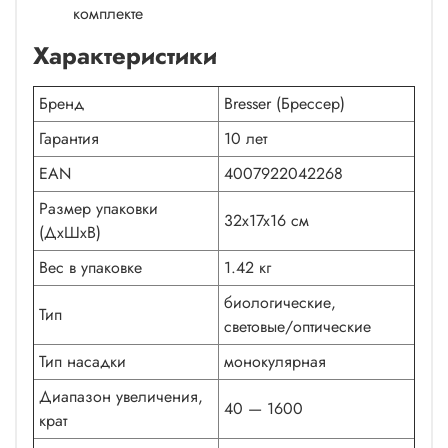
комплекте
Характеристики
Бренд
Bresser (Брессер)
Гарантия
10 лет
EAN
4007922042268
Размер упаковки
32x17x16 см
(ДxШxВ)
Вес в упаковке
1.42 кг
биологические,
Тип
световые/оптические
Тип насадки
монокулярная
Диапазон увеличения,
40 — 1600
крат