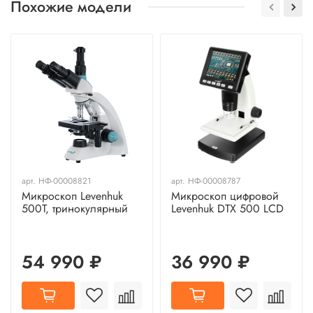
Похожие модели
арт.
НФ-00008821
арт.
НФ-00008787
Микроскоп Levenhuk
Микроскоп цифровой
500T, тринокулярный
Levenhuk DTX 500 LCD
54 990 ₽
36 990 ₽