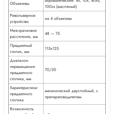
ахроматические: 4x, 10x, 40xs,
Объективы
100xs (масляный)
Револьверное
на 4 объектива
устройство
Межзрачковое
48 — 75
расстояние, мм
Предметный
115x125
столик, мм
Диапазон
перемещения
70/30
предметного
столика, мм
Характеристики
механический двуслойный, с
предметного
препаратоводителем
столика
Возможность