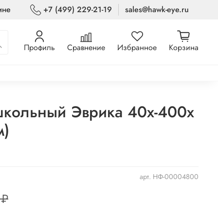
ине
+7 (499) 229-21-19
sales@hawk-eye.ru
Профиль
Сравнение
Избранное
Корзина
кольный Эврика 40x-400x
м)
арт.
НФ-00004800
 ₽