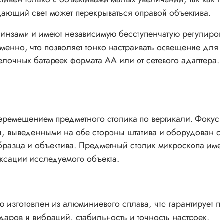
дающий свет может перекрываться оправой объектива.
нзами и имеют независимую бесступенчатую регулировк
менно, что позволяет тонко настраивать освещение дл
елочных батареек формата АА или от сетевого адаптера.
еремещением предметного столика по вертикали. Фоку
, выведенными на обе стороны штатива и оборудован 
разца и объектива. Предметный столик микроскопа име
сации исследуемого объекта.
изготовлен из алюминиевого сплава, что гарантирует п
аров и вибраций, стабильность и точность настроек.