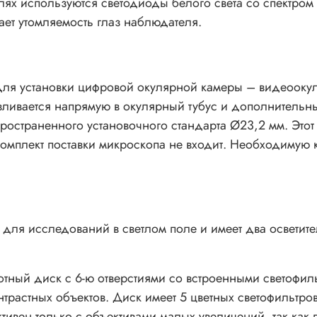
телях используются светодиоды белого света со спектром
ет утомляемость глаз наблюдателя.
для установки цифровой окулярной камеры – видеооку
вливается напрямую в окулярный тубус и дополнительны
ространенного установочного стандарта Ø23,2 мм. Этот
комплект поставки микроскопа не входит. Необходимую 
ля исследований в светлом поле и имеет два осветител
отный диск с 6-ю отверстиями со встроенными светофи
растных объектов. Диск имеет 5 цветных светофильтров
ктивен только с объективами малых увеличений, так как