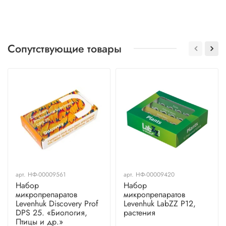
Сопутствующие товары
арт.
НФ-00009561
арт.
НФ-00009420
Набор
Набор
микропрепаратов
микропрепаратов
Levenhuk Discovery Prof
Levenhuk LabZZ P12,
DPS 25. «Биология,
растения
Птицы и др.»