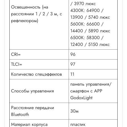
/ 3970 люкс
Освещенность (на
4300K: 64900 /
расстоянии 1 / 2 / 3 м, с
13900 / 5740 люкс
рефлектором)
5600K: 66600 /
14400 / 5890 люкс
6500K: 58300 /
12400 / 5150 люкс
CRI=
96
TLCI=
97
Количество спецэффектов
11
панель управления/
Способы управления
смартфон с APP
GodoxLight
Расстояние передачи
30м
Bluetooth
Материал корпуса
пластик