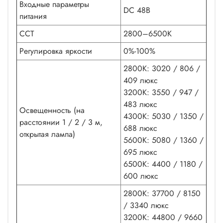
Входные параметры
DC 48В
питания
CCT
2800–6500K
Регулировка яркости
0%-100%
2800K: 3020 / 806 /
409 люкс
3200K: 3550 / 947 /
483 люкс
Освещенность (на
4300K: 5030 / 1350 /
расстоянии 1 / 2 / 3 м,
688 люкс
открытая лампа)
5600K: 5080 / 1360 /
695 люкс
6500K: 4400 / 1180 /
600 люкс
2800K: 37700 / 8150
/ 3340 люкс
3200K: 44800 / 9660