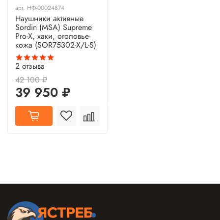
арт.
НФ-00024874
Наушники активные
Sordin (MSA) Supreme
Pro-X, хаки, оголовье-
кожа (SOR75302-X/L-S)
2
отзыва
42 100 ₽
39 950 ₽