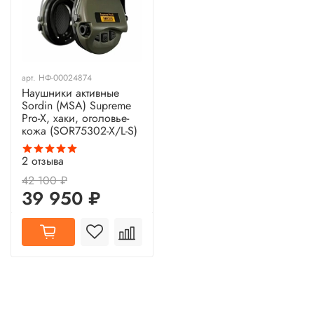
арт.
НФ-00024874
Наушники активные
Sordin (MSA) Supreme
Pro-X, хаки, оголовье-
кожа (SOR75302-X/L-S)
2
отзыва
42 100 ₽
39 950 ₽