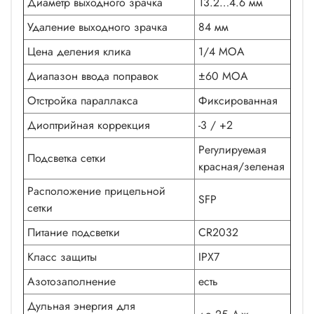
Диаметр выходного зрачка
13.2…4.6 мм
Удаление выходного зрачка
84 мм
Цена деления клика
1/4 MOA
Диапазон ввода поправок
±60 МОА
Отстройка параллакса
Фиксированная
Диоптрийная коррекция
-3 / +2
Регулируемая
Подсветка сетки
красная/зеленая
Расположение прицельной
SFP
сетки
Питание подсветки
CR2032
Класс защиты
IPX7
Азотозаполнение
есть
Дульная энергия для