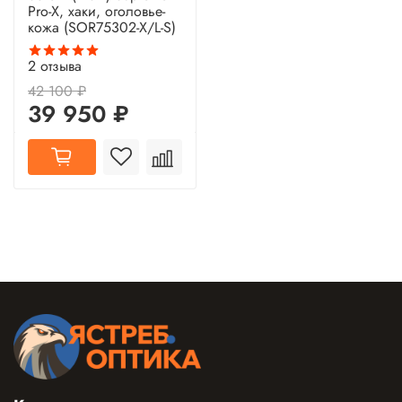
Pro-X, хаки, оголовье-
кожа (SOR75302-X/L-S)
2
отзыва
42 100 ₽
39 950 ₽