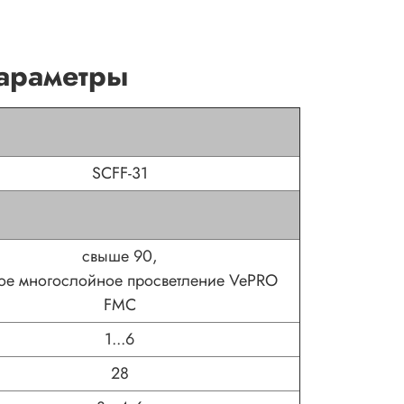
параметры
SCFF-31
свыше 90,
ое многослойное просветление VePRO
FMC
1...6
28