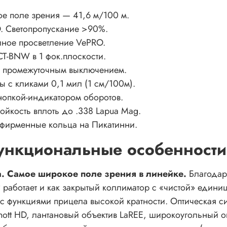
ое поле зрения — 41,6 м/100 м.
D. Светопропускание >90%.
лное просветление VePRO.
CT-BNW в 1 фок.плоскости.
 с промежуточным выключением.
 с кликами 0,1 мил (1 см/100м).
кнопкой-индикатором оборотов.
ойкость вплоть до .338 Lapua Mag.
 фирменные кольца на Пикатинни.
ункциональные особенности
. Самое широкое поле зрения в линейке.
Благодар
 FFP работает и как закрытый коллиматор с «чистой» еди
» с функциями прицела высокой кратности. Оптическая с
hott HD, лантановый объектив LaREE, широкоугольный о