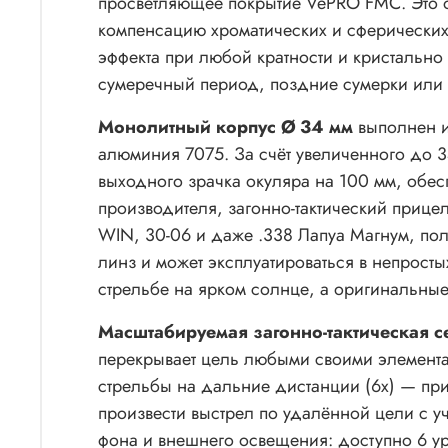
просветляющее покрытие VePRO FMC. Это о
компенсацию хроматических и сферических 
эффекта при любой кратности и кристально 
сумеречный период, поздние сумерки или с
Монолитный корпус Ø 34 мм
выполнен и
алюминия 7075. За счёт увеличенного до 
выходного зрачка окуляра на 100 мм, обес
производителя, загонно-тактический прицел
WIN, 30-06 и даже .338 Лапуа Магнум, по
линз и может эксплуатироваться в непросты
стрельбе на ярком солнце, а оригинальные
Масштабируемая загонно-тактическая 
перекрывает цель любыми своими элементами
стрельбы на дальние дистанции (6x) — пр
произвести выстрел по удалённой цели с у
фона и внешнего освещения: доступно 6 у