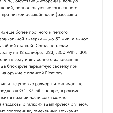
 90%), отсутствие дисторсии и полную
жений, полное отсутствие тоннельного
и при низкой освещённости (рассветно-
из ещё более прочного и лёгкого
ертикальной выверки — до 52 мил, а вынос
двойной отдачей. Согласно тестам
отдачу на 12 калибре, .223, .300 WIN, .308
ний в воду и внутреннего запотевания
нда блокирует паразитную засветку при
на оружие с планкой Picatinny.
авильные угловые размеры и минимально
подкова» Ø 2,37 mil в центре, в режиме
лки» в нижней части сетки можно
 «подковы с галкой» адаптируется с учётом
ных положениях, отмеченных «точками».