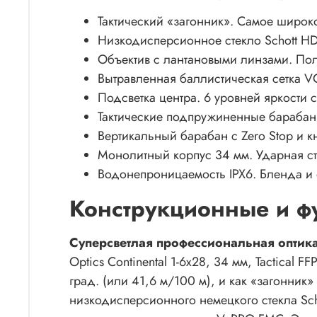
Тактический «загонник». Самое широк
Низкодисперсионное стекло Schott H
Объектив с лантановыми линзами. По
Вытравленная баллистическая сетка V
Подсветка центра. 6 уровней яркости
Тактические подпружиненные барабаны
Вертикальный барабан с Zero Stop и 
Монолитный корпус 34 мм. Ударная ст
Водонепроницаемость IPX6. Бленда и
Конструкционные и ф
Суперсветлая профессиональная оптика
Optics Continental 1-6x28, 34 мм, Tactical
град. (или 41,6 м/100 м), и как «загонник
низкодисперсионного немецкого стекла Sc