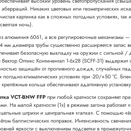
беспечивает высокий уровень светопропускания (свыше
аберраций. Никаких цветовых или геометрических иска
чистая картинка как в сложных погодных условиях, так 
ветлая ночь).
з алюминия 6061, а все регулировочные механизмы — 
34 мм диаметра трубы существенно расширяется запас в
печивает безопасную выкладку на оружии с сильной / 
 Вектор Оптикс Континентал 1-6x28 (SCFF-31) выдержит 
лностью защищён от проливного дождя, случайных паде
х погодно-климатических условиях при -20/+50 °C. Бле
 крепёжные кольца обеспечивают адаптивную установку 
сетка VCT-BNW FFP
при любой кратности сохраняет пр
. На малой кратности (1x) в режиме загона работает «
ицельные штрихи и центральная «галка». С помощью «ё
чётом баллистических поправок. Интенсивность свечения
ровней яркости с выключением подсветки в промежуточ