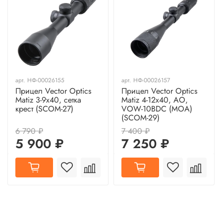
арт.
НФ-00026155
арт.
НФ-00026157
Прицел Vector Optics
Прицел Vector Optics
Matiz 3-9x40, сетка
Matiz 4-12x40, AO,
крест (SCOM-27)
VOW-10BDC (MOA)
(SCOM-29)
6 790 ₽
7 400 ₽
5 900 ₽
7 250 ₽