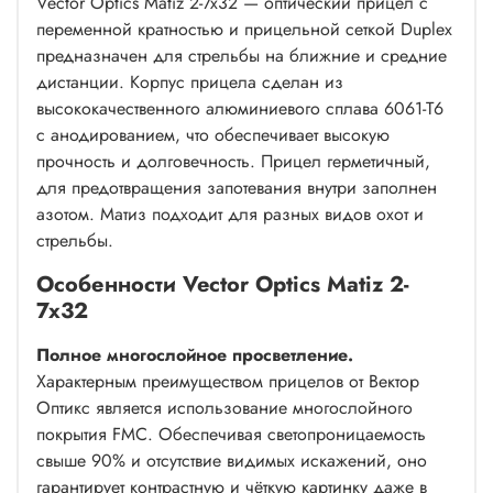
Vector Optics Matiz 2-7x32 — оптический прицел с
переменной кратностью и прицельной сеткой Duplex
предназначен для стрельбы на ближние и средние
дистанции. Корпус прицела сделан из
высококачественного алюминиевого сплава 6061-T6
с анодированием, что обеспечивает высокую
прочность и долговечность. Прицел герметичный,
для предотвращения запотевания внутри заполнен
азотом. Матиз подходит для разных видов охот и
стрельбы.
Особенности Vector Optics Matiz 2-
7x32
Полное многослойное просветление.
Характерным преимуществом прицелов от Вектор
Оптикс является использование многослойного
покрытия FMC. Обеспечивая светопроницаемость
свыше 90% и отсутствие видимых искажений, оно
гарантирует контрастную и чёткую картинку даже в