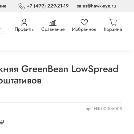
ине
+7 (499) 229-21-19
sales@hawk-eye.ru
Профиль
Сравнение
Избранное
Корзина
жняя GreenBean LowSpread
оштативов
арт.
НФ-00005008
 ₽