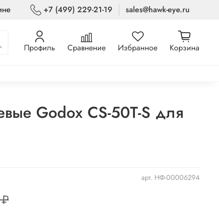
ине
+7 (499) 229-21-19
sales@hawk-eye.ru
Профиль
Сравнение
Избранное
Корзина
евые Godox CS-50T-S для
арт.
НФ-00006294
 ₽