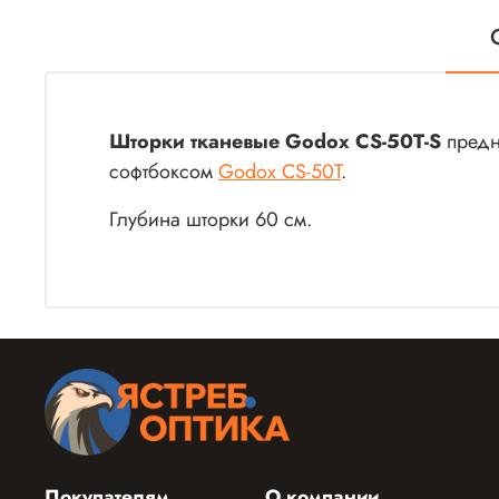
Шторки тканевые Godox CS-50T-S
предн
софтбоксом
Godox CS-50T
.
Глубина шторки 60 см.
Покупателям
О компании