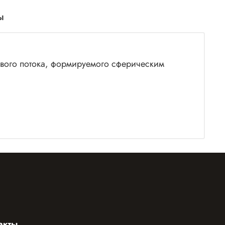
ы
вого потока, формируемого сферическим
акты