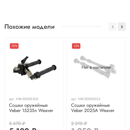
Похожие модели
-10%
-12%
Нет в наличии
арт.
НФ-00008306
арт.
НФ-00005033
Сошки оружейные
Сошки оружейные
Veber 1523Sn Weaver
Veber 2025A Weaver
5 670 ₽
2 210 ₽