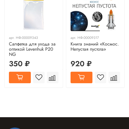
арт.
НФ-00009343
арт.
НФ-00009317
Салфетка для ухода за
Книга знаний «Космос.
оптикой Levenhuk P20
Непустая пустота»
NG
350 ₽
920 ₽