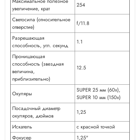
Максимальное полезное
254
увеличение, крат
Светосила (относительное
f/11.8
отверстие)
Разрешающая
1.1
способность, угл. секунд
Проницающая
способность (звездная
12.5
величина,
приблизительно)
SUPER 25 мм (60x),
Окуляры
SUPER 10 мм (150x)
Посадочный диаметр
1,25
окуляров, дюймов
Искатель
с красной точкой
Фокусер
1,25"