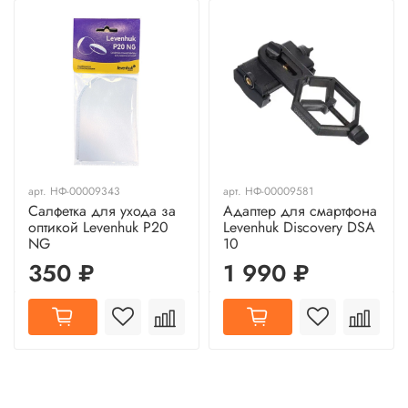
арт.
НФ-00009343
арт.
НФ-00009581
Салфетка для ухода за
Адаптер для смартфона
оптикой Levenhuk P20
Levenhuk Discovery DSA
NG
10
350 ₽
1 990 ₽