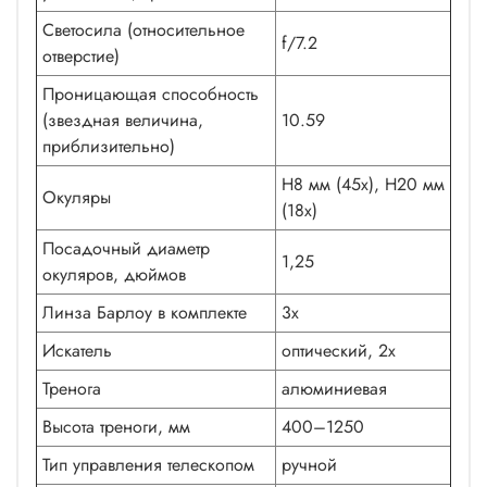
Светосила (относительное
f/7.2
отверстие)
Проницающая способность
(звездная величина,
10.59
приблизительно)
H8 мм (45x), H20 мм
Окуляры
(18x)
Посадочный диаметр
1,25
окуляров, дюймов
Линза Барлоу в комплекте
3x
Искатель
оптический, 2х
Тренога
алюминиевая
Высота треноги, мм
400–1250
Тип управления телескопом
ручной