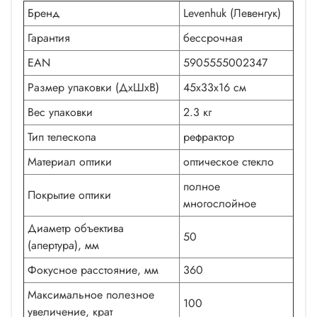
Бренд
Levenhuk (Левенгук)
Гарантия
бессрочная
EAN
5905555002347
Размер упаковки (ДxШxВ)
45x33x16 см
Вес упаковки
2.3 кг
Тип телескопа
рефрактор
Материал оптики
оптическое стекло
полное
Покрытие оптики
многослойное
Диаметр объектива
50
(апертура), мм
Фокусное расстояние, мм
360
Максимальное полезное
100
увеличение, крат