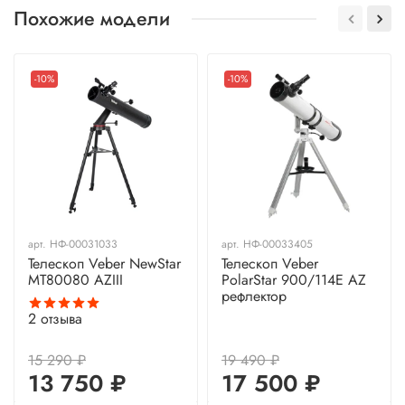
Похожие модели
-10%
-10%
арт.
НФ-00031033
арт.
НФ-00033405
Телескоп Veber NewStar
Телескоп Veber
MT80080 AZIII
PolarStar 900/114E AZ
рефлектор
2
отзыва
15 290 ₽
19 490 ₽
13 750 ₽
17 500 ₽