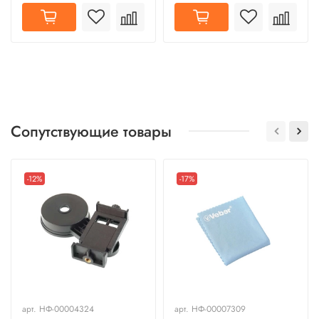
Сопутствующие товары
-12%
-17%
арт.
НФ-00004324
арт.
НФ-00007309