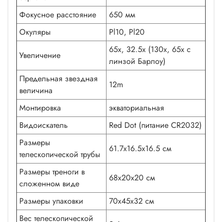
Фокусное расстояние
650 мм
Окуляры
Pl10, Pl20
65х, 32.5х (130х, 65х с
Увеличение
линзой Барлоу)
Предельная звездная
12m
величина
Монтировка
экваториальная
Видоискатель
Red Dot (питание CR2032)
Размеры
61.7х16.5х16.5 см
телескопической трубы
Размеры треноги в
68х20х20 см
сложенном виде
Размеры упаковки
70х45х32 см
Вес телескопической