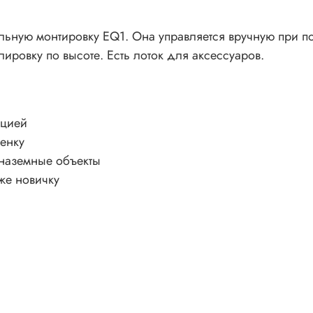
альную монтировку EQ1. Она управляется вручную при п
ировку по высоте. Есть лоток для аксессуаров.
ацией
енку
наземные объекты
же новичку