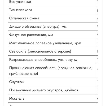
Вес упаковки
15.3 
Тип телескопа
рефр
Оптическая схема
ахро
Диаметр объектива (апертура), мм
90
Фокусное расстояние, мм
900
Максимальное полезное увеличение, крат
180
Светосила (относительное отверстие)
f/10
Разрешающая способность, угл. секунд
1.28
Проницающая способность (звездная величина,
11.6
приблизительно)
Окуляры
10 мм
Посадочный диаметр окуляров, дюймов
1,25
Искатель
с кр