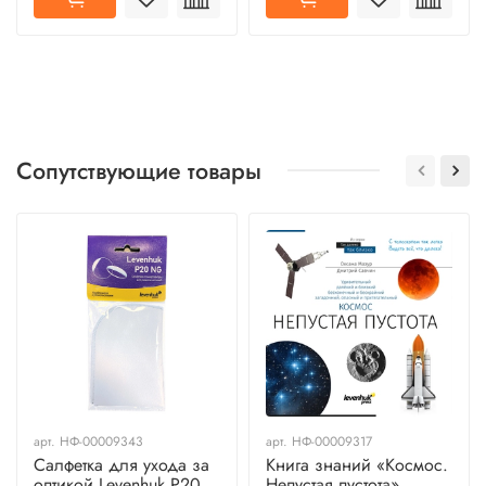
Сопутствующие товары
арт.
НФ-00009343
арт.
НФ-00009317
Салфетка для ухода за
Книга знаний «Космос.
оптикой Levenhuk P20
Непустая пустота»