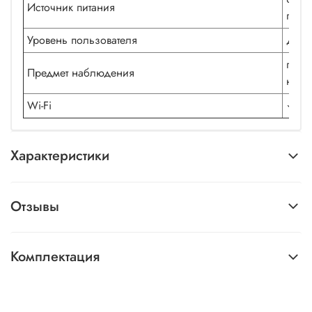
Источник питания
пита
Уровень пользователя
для 
план
Предмет наблюдения
назе
Wi-Fi
✓
Характеристики
Отзывы
Комплектация