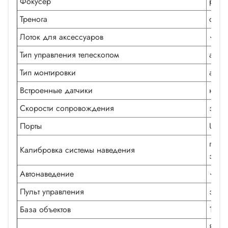
Фокусер
рееч
Тренога
стал
Лоток для аксессуаров
✓
Тип управления телескопом
авто
Тип монтировки
азим
Встроенные датчики
наст
Скорости сопровождения
звез
Порты
USB 
по о
Калибровка системы наведения
звез
Автонаведение
✓
Пульт управления
загр
База объектов
10 0
8 ба