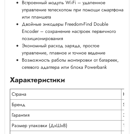
Встроенный модуль Wi-Fi – удаленное
управление телескопом при помощи смартфона
или планшета
Двойные энкодеры Freedom-Find Double
Encoder – сохранение настроек первичного
позиционирования
Экономный расход заряда, простое
управление, плавное и точное ведение
Возможность работы монтировки от батареек,
сетевого адаптера или блока Powerbank
Характеристики
Страна
КНР
Бренд
Sky-W
Гарантия
3 го
Размер упаковки (ДxШxВ)
117x