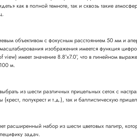
идеть» как в полной темноте, так и сквозь такие атмосф
ц.
вым объективом с фокусным расстоянием 50 мм и апер
 масштабирования изображения имеется функция цифрово
f view) имеет значение 8.8°x7.0°, что в линейном выраже
100 м.
ыбрать из шести различных прицельных сеток с настра
 (крест, полукрест и т.д.), так и баллистическую прице
ет расширенный набор из шести цветовых палитр, котор
пецифику задач.