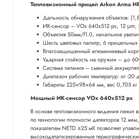
Тепловизионный прицел Arkon Arma HR
Дальность обнаружения объектов: (1,8
ИК-сенсор – VOx 640х512 рх, 12 μm, 
Объектив 50мм/f1.0, начальное увеличе
Шесть цветовых палитр, 6 прицельных 
Влагозащищенный алюминиевый корпу
Ударная стойкость на оружии – до 6
Система питания – сменный аккумулят
Диапазон рабочих температур: от -20 
Габариты 225×98×64 мм, вес 0,705 кг
Мощный ИК-сенсор VOx 640х512 рх
В основе тепловизионного видения лежит
по технологии плотности детекторов 12 мкм
показателем NETD ≤25 мК позволяет улавл
высокодетализированные термографически