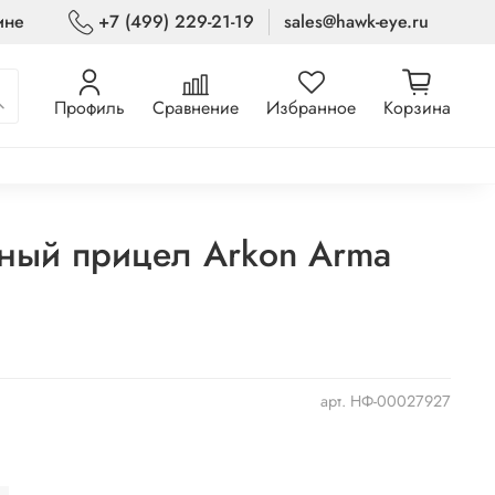
ине
+7 (499) 229-21-19
sales@hawk-eye.ru
Профиль
Сравнение
Избранное
Корзина
ный прицел Arkon Arma
арт.
НФ-00027927