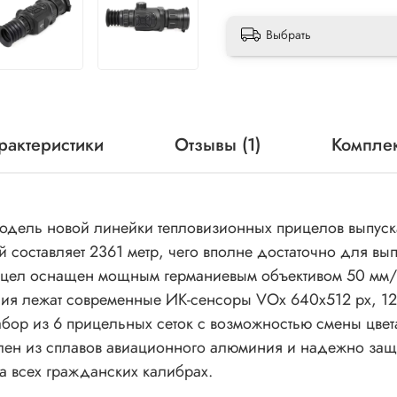
Выбрать
рактеристики
Отзывы (1)
Компле
дель новой линейки тепловизионных прицелов выпуска
 составляет 2361 метр, чего вполне достаточно для вы
рицел оснащен мощным германиевым объективом 50 мм/
ения лежат современные ИК-сенсоры VOx 640х512 рх, 1
абор из 6 прицельных сеток с возможностью смены цвет
овлен из сплавов авиационного алюминия и надежно защ
а всех гражданских калибрах.