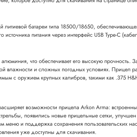
ие, которое доступно для скачивания на странице опи
ой литиевой батареи типа 18500/18650, обеспечивающей
источника питания через интерфейс USB Туре-С (кабель
алюминия, что обеспечивает его высокую прочность. За
кой влажности и сложных погодных условиях. Прицел р
тимым с оружием крупных калибров, такими как .375 H&
асширяет возможности прицела Arkon Arma: встроенны
стрельбы, появились новые прицельные сетки, улучшен
м меню и поддержка сохранения пользовательских наст
овления уже доступны для скачивания.