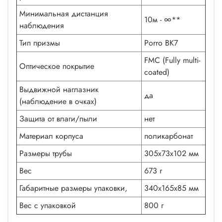
Минимальная дистанция
10м - ∞**
наблюдения
Тип призмы
Porro BK7
FMC (Fully multi-
Оптическое покрытие
coated)
Выдвижной наглазник
да
(наблюдение в очках)
Защита от влаги/пыли
нет
Материал корпуса
поликарбонат
Размеры трубы
305х73х102 мм
Вес
673 г
Габаритные размеры упаковки,
340х165х85 мм
Вес с упаковкой
800 г