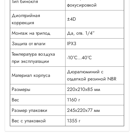
Тип бинокля
фокусировкой
Диоптрийная
±4D
коррекция
Монтаж на трипод
Да, отв. 1/4”
Защита от влаги
IPX3
Температура воздуха
-10°С…40°С
при эксплуатации
Дюралюминий с
Материал корпуса
отделкой резиной NBR
Размеры
220х210х85 мм
Вес
1160 г
Размер упаковки
245х220х77 мм
Вес с упаковкой
1355 г