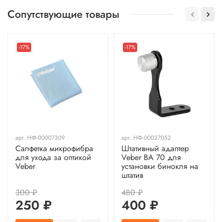
Сопутствующие товары
-17%
-17%
арт.
НФ-00007309
арт.
НФ-00027052
Салфетка микрофибра
Штативный адаптер
для ухода за оптикой
Veber BA 70 для
Veber
установки бинокля на
штатив
300 ₽
480 ₽
250 ₽
400 ₽