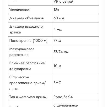
VR с сеткой
Увеличение
15х
Диаметр объективов
60 мм
Диаметр выходного
4 мм
зрачка
Поле зрения (1000 м)
77 м
Межзрачковое
58-74 мм
расстояние
Ближнее расстояние
10 м
фокусировки
Оптическое
просветление призм/
FMC
линз
Тип и материал призм
Porro ВаК-4
с центральной