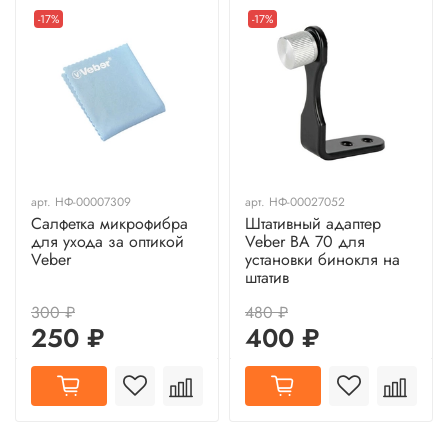
-17%
-17%
арт.
НФ-00007309
арт.
НФ-00027052
Салфетка микрофибра
Штативный адаптер
для ухода за оптикой
Veber BA 70 для
Veber
установки бинокля на
штатив
300 ₽
480 ₽
250 ₽
400 ₽