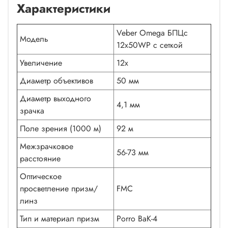
Характеристики
Veber Omega БПЦс
Модель
12x50WP с сеткой
Увеличение
12х
Диаметр объективов
50 мм
Диаметр выходного
4,1 мм
зрачка
Поле зрения (1000 м)
92 м
Межзрачковое
56-73 мм
расстояние
Оптическое
просветление призм/
FMC
линз
Тип и материал призм
Porro ВаК-4