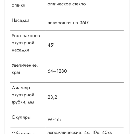
оптическое стекло
оптики
Насадка
поворотная на 360°
Угол наклона
окулярной
45°
насадки
Увеличение,
64–1280
крат
Диаметр
окулярной
23,2
трубки, мм
Окуляры
WF16x
ахроматические: 4x, 10x, 40xs
Объективы