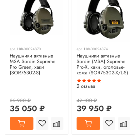
арт.
НФ-00024870
арт.
НФ-00024874
Наушники активные
Наушники активные
MSA Sordin Supreme
Sordin (MSA) Supreme
Pro Green, хаки
Pro-X, хаки, оголовье-
(SOR75302-S)
кожа (SOR75302-X/L-S)
2
отзыва
36 900 ₽
42 100 ₽
35 050 ₽
39 950 ₽