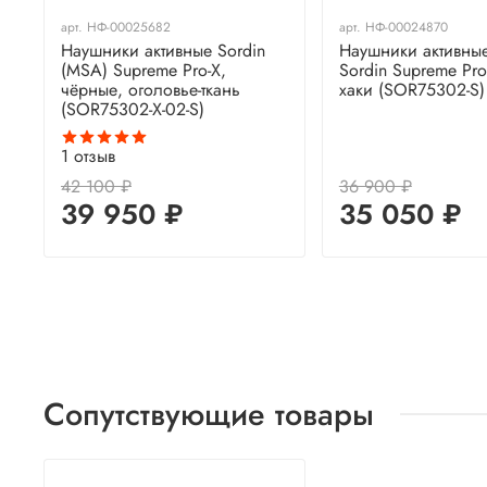
арт.
НФ-00025682
арт.
НФ-00024870
Наушники активные Sordin
Наушники активны
(MSA) Supreme Pro-X,
Sordin Supreme Pro
чёрные, оголовье-ткань
хаки (SOR75302-S)
(SOR75302-X-02-S)
1
отзыв
42 100 ₽
36 900 ₽
39 950 ₽
35 050 ₽
Сопутствующие товары