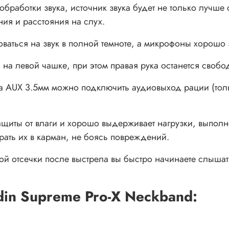
бработки звука, источник звука будет не только лучше
ия и расстояния на слух.
оваться на звук в полной темноте, а микрофоны хорош
 на левой чашке, при этом правая рука останется свобо
а AUX 3.5мм можно подключить аудиовыход рации (толь
ащиты от влаги и хорошо выдерживает нагрузки, выпол
рать их в карман, не боясь повреждений.
ой отсечки после выстрела вы быстро начинаете слышат
in Supreme Pro-X Neckband: