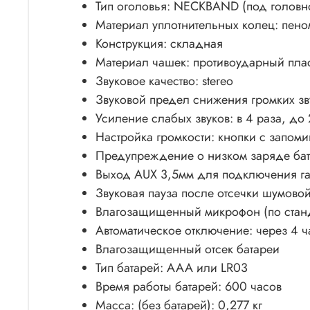
Тип оголовья: NECKBAND (под головн
Материал уплотнительных колец: пено
Конструкция: складная
Материал чашек: противоударный пла
Звуковое качество: stereo
Звуковой предел снижения громких зв
Усиление слабых звуков: в 4 раза, до
Настройка громкости: кнопки с запом
Предупреждение о низком заряде бат
Выход AUX 3,5мм для подключения гар
Звуковая пауза после отсечки шумовой
Влагозащищенный микрофон (по станд
Автоматическое отключение: через 4 ч
Влагозащищенный отсек батареи
Тип батарей: ААА или LR03
Время работы батарей: 600 часов
Масса: (без батарей): 0,277 кг