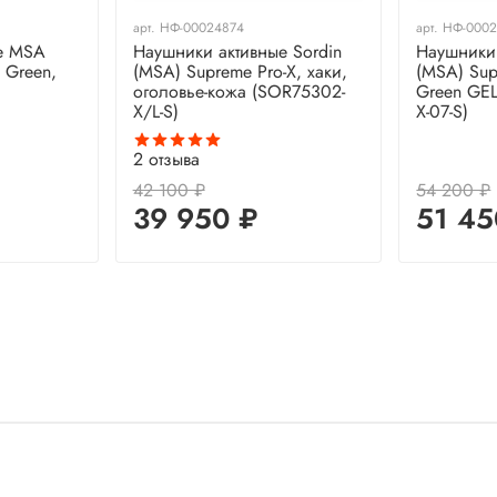
арт.
НФ-00024874
арт.
НФ-000
е MSA
Наушники активные Sordin
Наушники 
 Green,
(MSA) Supreme Pro-X, хаки,
(MSA) Sup
оголовье-кожа (SOR75302-
Green GEL
X/L-S)
X-07-S)
2
отзыва
42 100 ₽
54 200 ₽
39 950 ₽
51 45