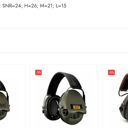
; SNR=24; H=26; M=21; L=15
-5%
-5%