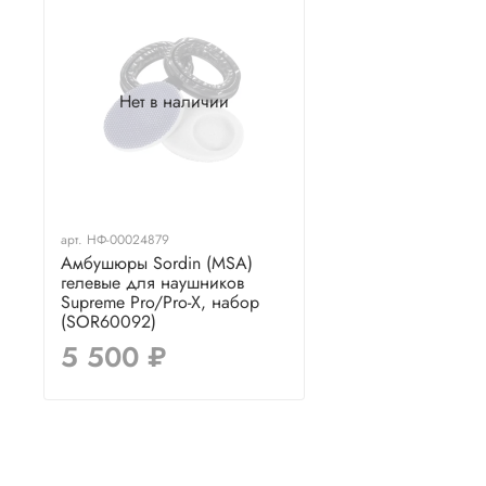
Нет в наличии
арт.
НФ-00024879
Амбушюры Sordin (MSA)
гелевые для наушников
Supreme Pro/Pro-X, набор
(SOR60092)
5 500 ₽