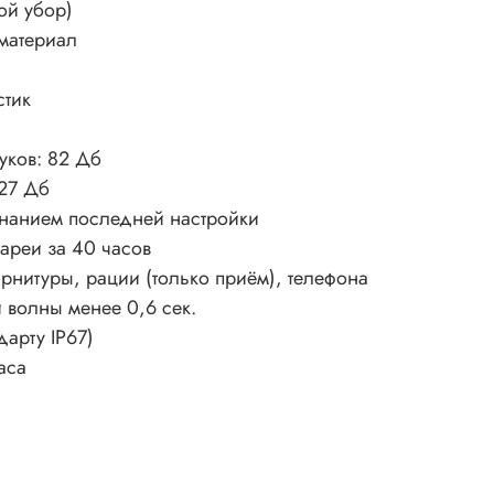
ой убор)
материал
стик
уков: 82 Дб
 27 Дб
инанием последней настройки
ареи за 40 часов
нитуры, рации (только приём), телефона
 волны менее 0,6 сек.
арту IP67)
аса