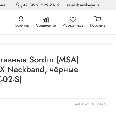
ине
+7 (499) 229-21-19
sales@hawk-eye.ru
Профиль
Сравнение
Избранное
Корзина
тивные Sordin (MSA)
-X Neckband, чёрные
-02-S)
арт.
НФ-00025425