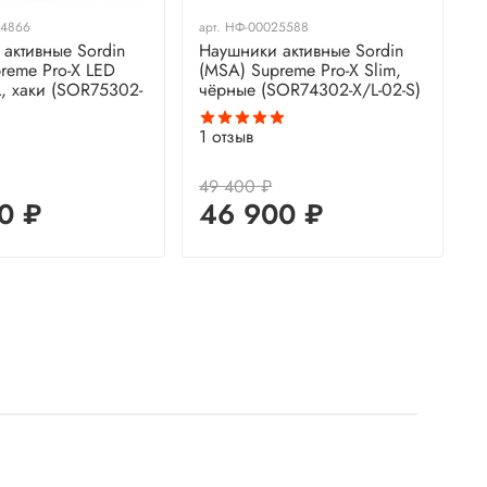
24866
арт.
НФ-00025588
а
активные Sordin
Наушники активные Sordin
Н
reme Pro-X LED
(MSA) Supreme Pro-X Slim,
(
, хаки (SOR75302-
чёрные (SOR74302-X/L-02-S)
G
(
1
отзыв
1
49 400 ₽
5
0 ₽
46 900 ₽