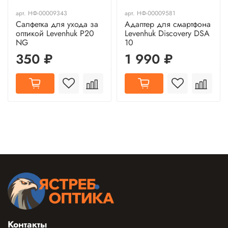
арт.
НФ-00009343
арт.
НФ-00009581
Салфетка для ухода за
Адаптер для смартфона
оптикой Levenhuk P20
Levenhuk Discovery DSA
NG
10
350 ₽
1 990 ₽
Контакты