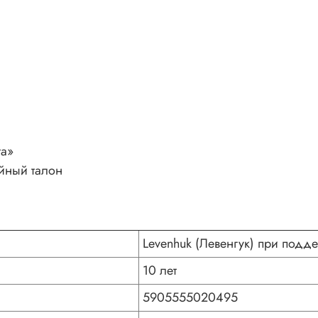
та»
ийный талон
Levenhuk (Левенгук) при подде
10 лет
5905555020495